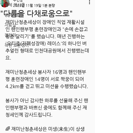
주인장
전체 게시물
2023년 11월 19일
1분 분량
"다름을 다채로움으로"
공지사항
재미난청춘세상이 장애인 직업 재활시설
자료실
인 핸인핸부평 훈련장애인과 "손에 손잡고 
갤러리
청춘 달리기"를 했습니다. 매년 진행하는 
'오티즘(자폐성장애) 레이스'의 하나인 버
착한 소문쟁이
추얼런 형태로 인천대공원에서 진행했는데
요.
재미난청춘세상 봉사자 16명과 핸인핸부
평 훈련장애인 14명이 서로 짝꿍이 되어 
4.2km를 걷고 뛰고 미션을 수행했습니다.
봉사가 아닌 감사한 하루를 선물해 주신 핸
인핸부평과 바쁘신 중에도 함께해 주신 재
청세인께 감사드립니다.
🌈 재미난청춘세상은 미생(未生)이 상생