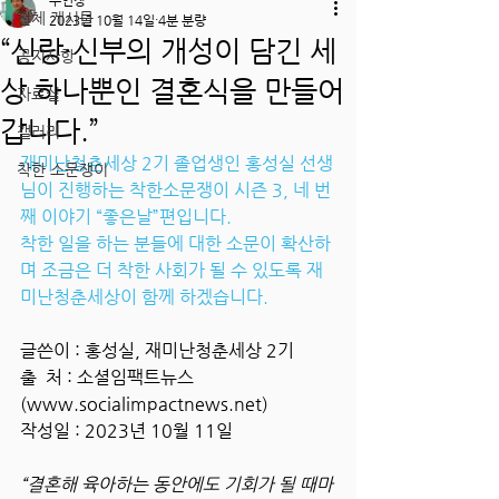
주인장
전체 게시물
2023년 10월 14일
4분 분량
“신랑·신부의 개성이 담긴 세
공지사항
상 하나뿐인 결혼식을 만들어
자료실
갑니다.”
갤러리
재미난청춘세상 2기 졸업생인 홍성실 선생
착한 소문쟁이
님이 진행하는 착한소문쟁이 시즌 3, 네 번
째 이야기 “좋은날”편입니다.
착한 일을 하는 분들에 대한 소문이 확산하
며 조금은 더 착한 사회가 될 수 있도록 재
미난청춘세상이 함께 하겠습니다.
글쓴이 : 홍성실, 재미난청춘세상 2기
출  처 : 소셜임팩트뉴스
(www.socialimpactnews.net)
작성일 : 2023년 10월 11일
“결혼해 육아하는 동안에도 기회가 될 때마