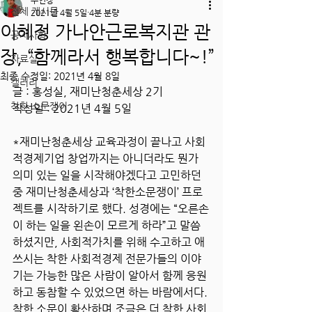
주인장
전체 게시물
2021년 4월 5일
4분 분량
이혜정 가나안근로복지관 관
공지사항
장, “함께라서 행복합니다~!”
자료실
최종 수정일:
2021년 4월 8일
갤러리
글 : 홍성실, 재미난청춘세상 2기
착한 소문쟁이
작성일 : 2021년 4월 5일
*재미난청춘세상 교육과정이 끝나고 사회
적경제기업 창업까지는 아니더라도 뭔가 
의미 있는 일을 시작해야겠다고 고민하던 
중 재미난청춘세상과 ‘착한소문쟁이’ 프로
젝트를 시작하기로 했다. 성경에는 “오른손
이 하는 일을 왼손이 모르게 하라”고 말씀
하셨지만, 사회적가치를 위해 수고하고 애
쓰시는 착한 사회적경제 전문가들의 이야
기는 가능한 많은 사람이 알아서 함께 응원
하고 동참할 수 있었으면 하는 바람에서다. 
착한 소문이 확산하며 조금은 더 착한 사회