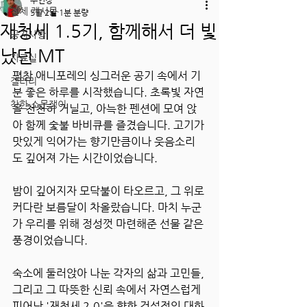
주인장
전체 게시물
5월 2일
1분 분량
재청세 1.5기, 함께해서 더 빛
공지사항
났던 MT
자료실
평창 애니포레의 싱그러운 공기 속에서 기
갤러리
분 좋은 하루를 시작했습니다. 초록빛 자연
착한 소문쟁이
을 천천히 거닐고, 아늑한 펜션에 모여 앉
아 함께 숯불 바비큐를 즐겼습니다. 고기가 
맛있게 익어가는 향기만큼이나 웃음소리
도 깊어져 가는 시간이었습니다.
밤이 깊어지자 모닥불이 타오르고, 그 위로 
커다란 보름달이 차올랐습니다. 마치 누군
가 우리를 위해 정성껏 마련해준 선물 같은 
풍경이었습니다.
숙소에 둘러앉아 나눈 각자의 삶과 고민들, 
그리고 그 따뜻한 신뢰 속에서 자연스럽게 
피어난 '재청세 2.0'을 향한 건설적인 대화