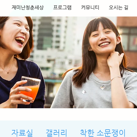
재미난청춘세상
프로그램
커뮤니티
오시는 길
자료실
갤러리
착한 소문쟁이