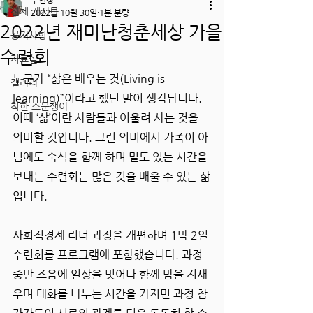
주인장
전체 게시물
2022년 10월 30일
1분 분량
2022년 재미난청춘세상 가을
공지사항
수련회
자료실
누군가 “삶은 배우는 것(Living is 
갤러리
learning)”이라고 했던 말이 생각납니다. 
착한 소문쟁이
이때 ‘삶’이란 사람들과 어울려 사는 것을 
의미할 것입니다. 그런 의미에서 가족이 아
님에도 숙식을 함께 하며 밀도 있는 시간을 
보내는 수련회는 많은 것을 배울 수 있는 삶
입니다.
사회적경제 리더 과정을 개편하며 1박 2일 
수련회를 프로그램에 포함했습니다. 과정 
중반 즈음에 일상을 벗어나 함께 밤을 지새
우며 대화를 나누는 시간을 가지면 과정 참