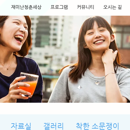
재미난청춘세상
프로그램
커뮤니티
오시는 길
자료실
갤러리
착한 소문쟁이