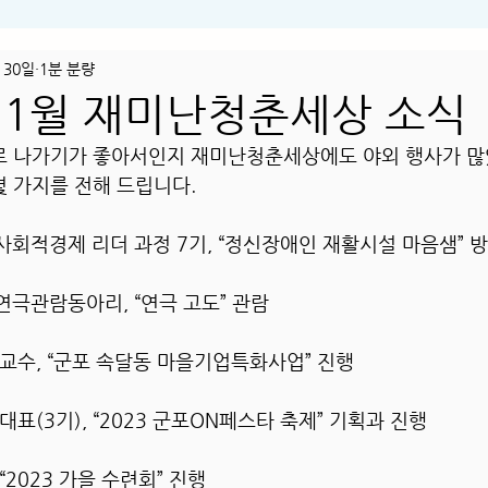
 30일
1분 분량
 11월 재미난청춘세상 소식
외로 나가기가 좋아서인지 재미난청춘세상에도 야외 행사가 많
몇 가지를 전해 드립니다.
회적경제 리더 과정 7기, “정신장애인 재활시설 마음샘” 
극관람동아리, “연극 고도” 관람
교수, “군포 속달동 마을기업특화사업” 진행
표(3기), “2023 군포ON페스타 축제” 기획과 진행
2023 가을 수련회” 진행