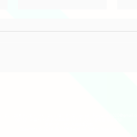
협동조합 굿스니저 사회적기업
20
인증
상 
L : 02-2068-9720 / FAX : 02-3461-9720 / email :
funyouth2020@gmail.
(06752) 서울시 서초구 바우뫼로 135-4, 301 (양재동 두범빌딩)
​이용약관
/
개인정보보호정책
Copyright © 2019 재미난청춘세상 All Rights Reserved.