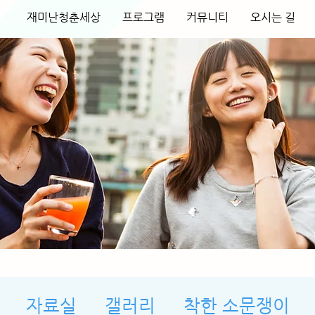
재미난청춘세상
프로그램
커뮤니티
오시는 길
자료실
갤러리
착한 소문쟁이