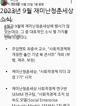
주인장
전체 게시물
2023년 10월 20일
1분 분량
2023년 9월 재미난청춘세상
공지사항
소식
자료실
8월과 9월에 재미난청춘세상에 행사가 많
갤러리
았는데요. 그 중 대표적인 소식 몇 가지를 
착한 소문쟁이
전해 드립니다.
주임멘토 최중석 교수, “사회적경제학 
개정판 출간 기념 북 콘서트” 개최 (부
평, 제주, 부천)
재미난청춘세상, “사회적경제 리더 과
정 7기” 시작
재미난청춘세상 사회적경제 연구반 
SEMM 연구팀, “사회적경제 조직 성
숙도 모델(Social Enterprise 
Maturity Model, SEMM) 2차 연구 