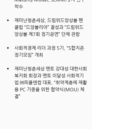
착수
재미난청춘세상, 드림위드앙상블 팬
클럽 “드앙블리아” 결성과 “드림위드
앙상블 제7회 정기공연” 단체 관람
사회적경제 리더 과정 5기, “5합지존 
정기모임” 개최
재미난청춘세상 멘토 강대성 대한사회
복지회 회장과 멘토 이달성 사회적기
업 ㈜피플앤컴 대표, “취약계층에 재활
용 PC 기증을 위한 협약식(MOU) 체
결”