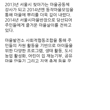
2013년 서울시 찾아가는 마을공동체
강사가 되고 2014년엔 동작마을모임을
통해 마을에 뿌리를 더욱 깊이 내렸다.
2014년 서울시마을반장으로 당선되어
주민들에게 즐거운 마을살이를 전하고
있다.
마을발전소 사회적협동조합을 통해 주
민들의 자원 활동을 기반으로 아이들을
위한 다양한 프로그램, 생태 활동, 도시
농업 활성화, 어린이 집 재능기부, 공유
마을 만들기 그리고 지역 축제 등을 꾸
려오며 ‘내 이웃의 아픔을 내 아픔으로
느끼는’ 마을공동체를 이루고 지역사회
의 다양한 문제들을 사회적경제 방식으
로 풀어가는 혁신가이다.
장난감병원 ‘장난이 아니야!’를 통해 환
경 생태계를 살리고 사람을 살리는 일
자리를 만들며 커뮤니티케어의 꽃을 피
우고 있다.