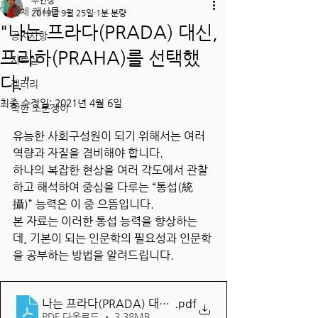
주인장
전체 게시물
2019년 9월 25일
1분 분량
"나는 프라다(PRADA) 대신,
공지사항
프라하(PRAHA)를 선택했
자료실
다."
갤러리
최종 수정일:
2021년 4월 6일
착한 소문쟁이
유능한 사회구성원이 되기 위해서는 여러 
역량과 자질을 겸비해야 합니다.
하나의 복잡한 현상을 여러 각도에서 관찰
하고 해석하여 중심을 다루는 “통섭(統
攝)” 능력은 이 중 으뜸입니다.
본 자료는 이러한 통섭 능력을 향상하는 
데, 기본이 되는 인문학의 필요성과 인문학
을 공부하는 방법을 알려드립니다.
나는 프라다(PRADA) 대신, 프라하(PRAHA)를 선택했다
.pdf
PDF 다운로드 • 3.38MB